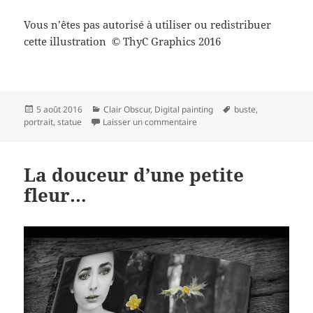
Vous n’êtes pas autorisé à utiliser ou redistribuer
cette illustration
ThyC Graphics 2016
©
Publié
Catégories
Mots-
5 août 2016
Clair Obscur
,
Digital painting
buste
,
le
sur Regard Figé…
clés
portrait
,
statue
Laisser un commentaire
La douceur d’une petite
fleur…