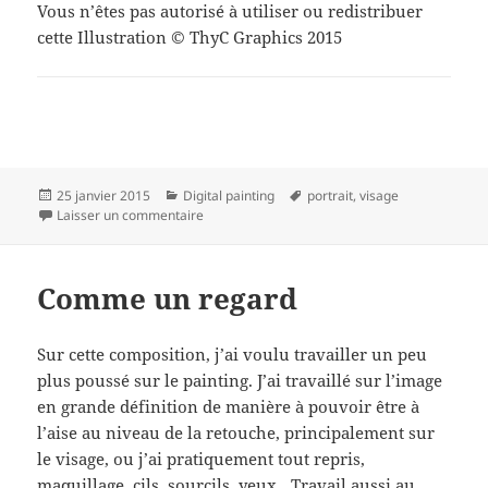
Vous n’êtes pas autorisé à utiliser ou redistribuer
cette Illustration © ThyC Graphics 2015
Publié
Catégories
Mots-
25 janvier 2015
Digital painting
portrait
,
visage
le
sur Portrait painting
clés
Laisser un commentaire
Comme un regard
Sur cette composition, j’ai voulu travailler un peu
plus poussé sur le painting. J’ai travaillé sur l’image
en grande définition de manière à pouvoir être à
l’aise au niveau de la retouche, principalement sur
le visage, ou j’ai pratiquement tout repris,
maquillage, cils, sourcils, yeux…Travail aussi au