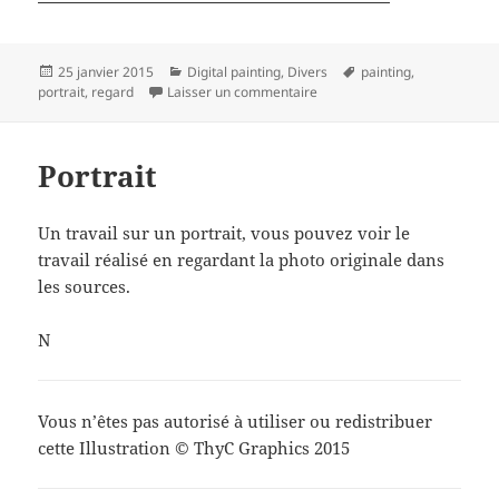
Publié
Catégories
Mots-
25 janvier 2015
Digital painting
,
Divers
painting
,
le
sur Comme un regard
clés
portrait
,
regard
Laisser un commentaire
Portrait
Un travail sur un portrait, vous pouvez voir le
travail réalisé en regardant la photo originale dans
les sources.
N
Vous n’êtes pas autorisé à utiliser ou redistribuer
cette Illustration © ThyC Graphics 2015