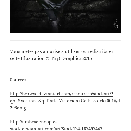
Vous n’êtes pas autorisé à utiliser ou redistribuer
cette Illustration © ThyC Graphics 2015
Sources:
http://browse.deviantart.com/resources/stockart/?
qh=&section=&q=Dark+Victorian+Goth+Stock+001#/d
296dmg
http://umbradenoapte-
stock.deviantart.com/art/Stock134-167497443