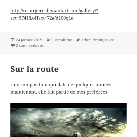
http://resurgere.deviantart.com/gallery/?
set=5741&offset=72#/d100q1a
Publié
Catégories
Mots-
24 janvier 2015
Surréalisme
arbre
,
destin
,
route
le
sur L’arbre et la route
clés
2 commentaires
Sur la route
Une composition qui date de quelques années
maintenant, elle fait partie de mes préférées.