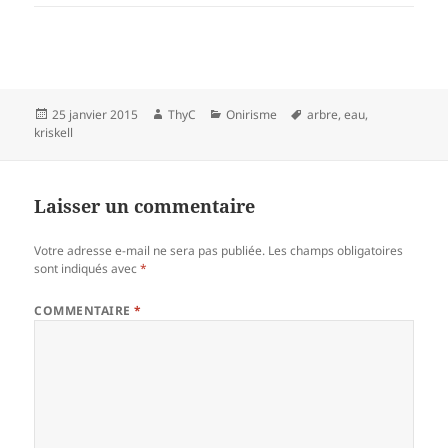
Publié
Auteur
Catégories
Mots-
25 janvier 2015
ThyC
Onirisme
arbre
,
eau
,
le
clés
kriskell
Laisser un commentaire
Votre adresse e-mail ne sera pas publiée.
Les champs obligatoires
sont indiqués avec
*
COMMENTAIRE
*