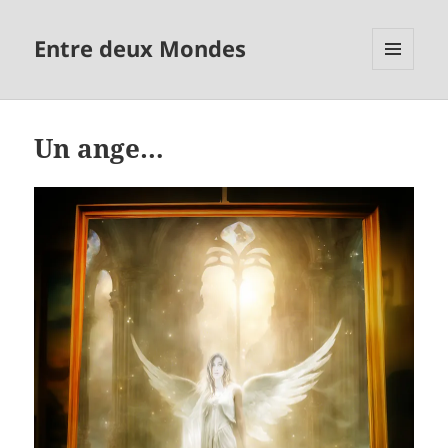
Entre deux Mondes
MENU
ET
WIDGETS
Un ange…