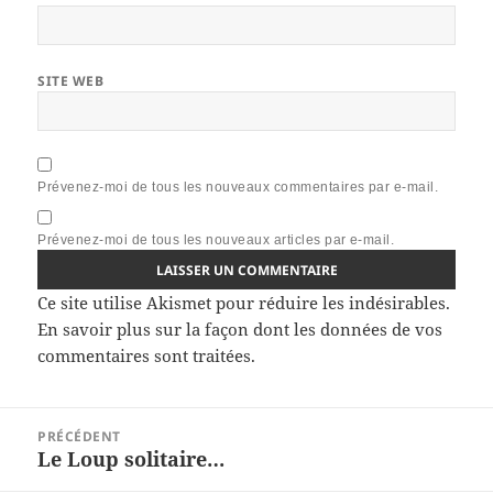
SITE WEB
Prévenez-moi de tous les nouveaux commentaires par e-mail.
Prévenez-moi de tous les nouveaux articles par e-mail.
Ce site utilise Akismet pour réduire les indésirables.
En savoir plus sur la façon dont les données de vos
commentaires sont traitées
.
Navigation
PRÉCÉDENT
de
Le Loup solitaire…
Article
l’article
précédent :