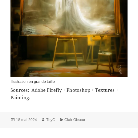
Illu
stration en grande taille
Sources: Adobe Firefly + Photoshop + Textures +
Painting.
Publié
Auteur
Catégories
18 mai 2024
ThyC
Clair Obscur
le