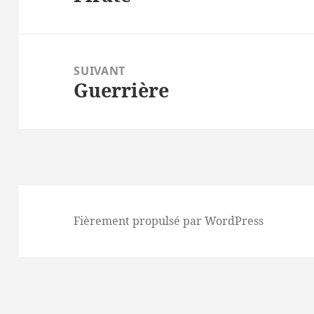
précédent :
SUIVANT
Guerrière
Article
suivant :
Fièrement propulsé par WordPress