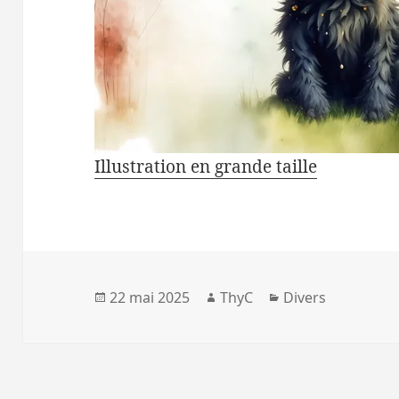
Illustration en grande taille
Publié
Auteur
Catégories
22 mai 2025
ThyC
Divers
le