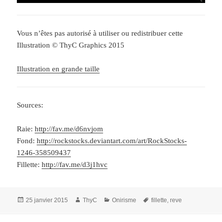
Vous n’êtes pas autorisé à utiliser ou redistribuer cette
Illustration © ThyC Graphics 2015
Illustration en grande taille
Sources:
Raie:
http://fav.me/d6nvjom
Fond:
http://rockstocks.deviantart.com/art/RockStocks-
1246-358509437
Fillette:
http://fav.me/d3j1hvc
Publié
Auteur
Catégories
Mots-
25 janvier 2015
ThyC
Onirisme
fillette
,
reve
le
clés