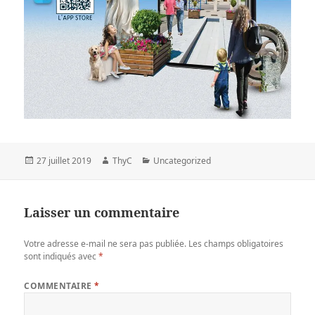
Publié
Auteur
Catégories
27 juillet 2019
ThyC
Uncategorized
le
Laisser un commentaire
Votre adresse e-mail ne sera pas publiée.
Les champs obligatoires
sont indiqués avec
*
COMMENTAIRE
*