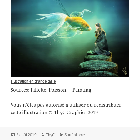
Illustration en grande taille
Sources:
Fillette,
Poisson
, + Painting
Vous n’êtes pas autorisé à utiliser ou redistribuer
cette illustration © ThyC Graphics 2019
Publié
Auteur
Catégories
2 août 2019
ThyC
Surréalisme