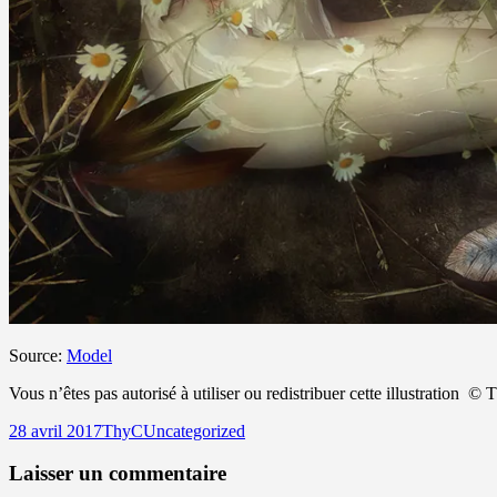
Source:
Model
Vous n’êtes pas autorisé à utiliser ou redistribuer cette illustration
©
T
Publié
Auteur
Catégories
28 avril 2017
ThyC
Uncategorized
le
Laisser un commentaire