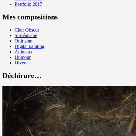
Portfolio 2017
Mes compositions
Clair Obscur
Surréalisme
Onirisme
Digital painting
Animaux
Humour
Divers
Déchirure…