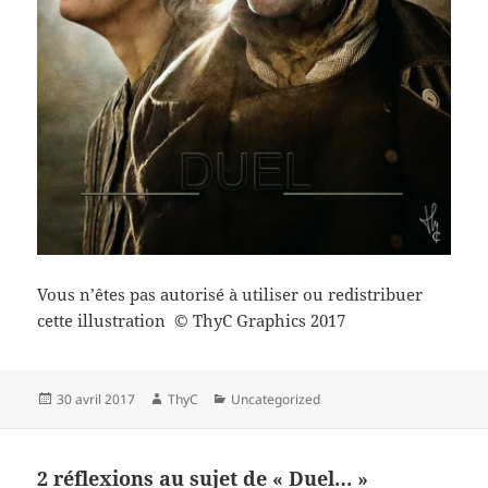
Vous n’êtes pas autorisé à utiliser ou redistribuer
cette illustration © ThyC Graphics 2017
Publié
Auteur
Catégories
30 avril 2017
ThyC
Uncategorized
le
2 réflexions au sujet de « Duel… »