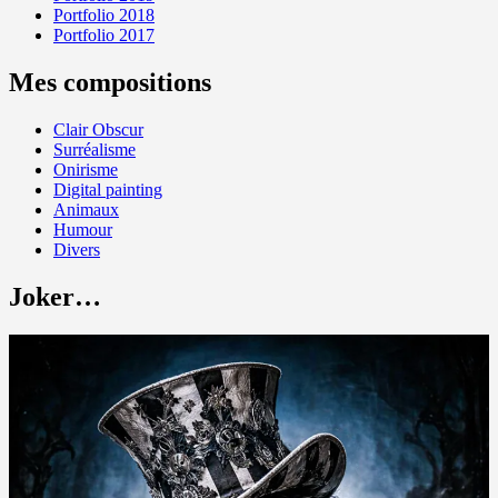
Portfolio 2018
Portfolio 2017
Mes compositions
Clair Obscur
Surréalisme
Onirisme
Digital painting
Animaux
Humour
Divers
Joker…