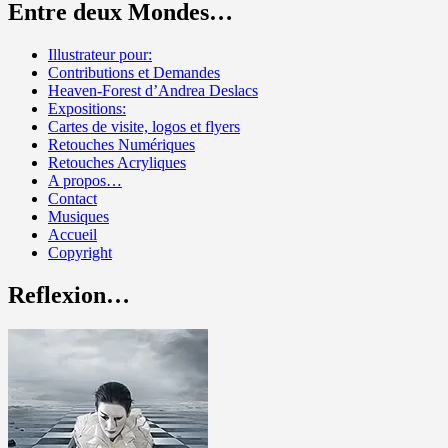
Entre deux Mondes…
Illustrateur pour:
Contributions et Demandes
Heaven-Forest d’Andrea Deslacs
Expositions:
Cartes de visite, logos et flyers
Retouches Numériques
Retouches Acryliques
A propos…
Contact
Musiques
Accueil
Copyright
Reflexion…