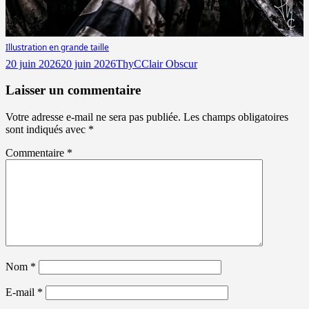
Illustration en grande taille
Publié
Auteur
Catégories
20 juin 2026
20 juin 2026
ThyC
Clair Obscur
le
Laisser un commentaire
Votre adresse e-mail ne sera pas publiée.
Les champs obligatoires
sont indiqués avec
*
Commentaire
*
Nom
*
E-mail
*