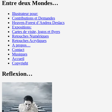
Entre deux Mondes…
Illustrateur pour:
Contributions et Demandes
Heaven-Forest d’Andrea Deslacs
Expositions:
Cartes de visite, logos et flyers
Retouches Numériques
Retouches Acryliques
A propos…
Contact
Musiques
Accueil
Copyright
Reflexion…