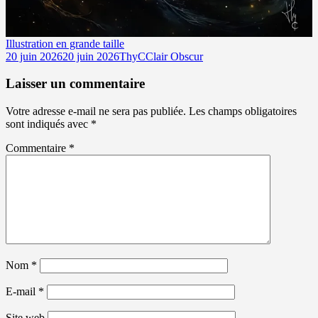
Illustration en grande taille
Publié
Auteur
Catégories
20 juin 2026
20 juin 2026
ThyC
Clair Obscur
le
Laisser un commentaire
Votre adresse e-mail ne sera pas publiée.
Les champs obligatoires
sont indiqués avec
*
Commentaire
*
Nom
*
E-mail
*
Site web