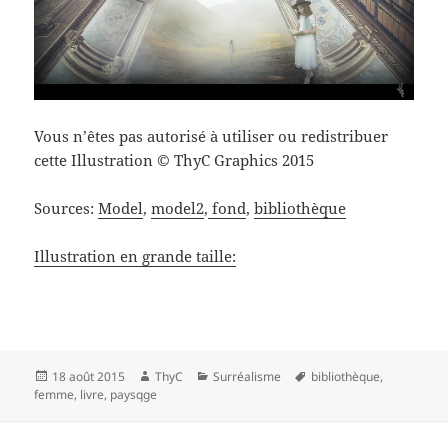
Vous n’êtes pas autorisé à utiliser ou redistribuer
cette Illustration © ThyC Graphics 2015
Sources:
Model
,
model2
,
fond
,
bibliothèque
Illustration en grande taille:
Publié
Auteur
Catégories
Mots-
18 août 2015
ThyC
Surréalisme
bibliothèque
,
le
clés
femme
,
livre
,
paysqge