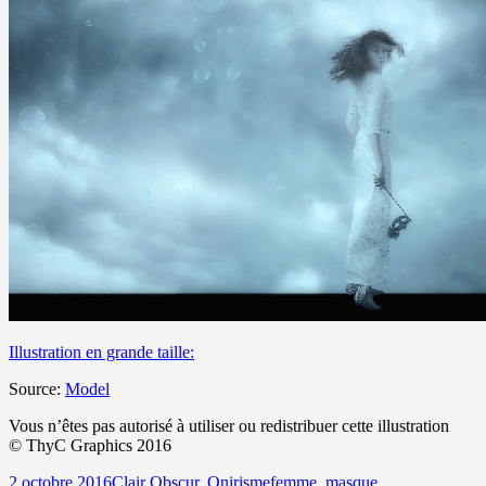
Illustration en grande taille:
Source:
Model
Vous n’êtes pas autorisé à utiliser ou redistribuer cette illustration
©
ThyC Graphics 2016
Publié
Catégories
Mots-
2 octobre 2016
Clair Obscur
,
Onirisme
femme
,
masque
,