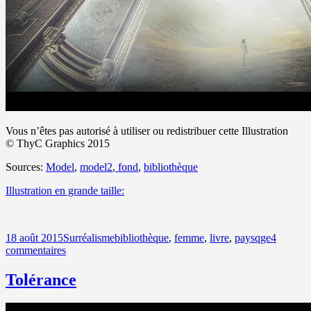
Vous n’êtes pas autorisé à utiliser ou redistribuer cette Illustration
© ThyC Graphics 2015
Sources:
Model
,
model2
,
fond
,
bibliothèque
Illustration en grande taille:
Publié
Catégories
Mots-
18 août 2015
Surréalisme
bibliothèque
,
femme
,
livre
,
paysqge
4
le
sur
clés
commentaires
Les
mots
Tolérance
passent,
les