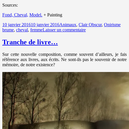
Sources:
Fond,
Cheval,
Model.
+ Painting
Publié
Catégories
Mots
10 janvier 2016
10 janvier 2016
Animaux
,
Clair Obscur
,
Onirisme
le
sur
clés
brume
,
cheval
,
femme
Laisser un commentaire
Rencontre…
Tranche de livre…
Sur cette nouvelle composition, comme souvent d’ailleurs, je fais
référence aux livres, aux écrits. Ne sont-ils pas le souvenir de notre
mémoire, de notre existence?