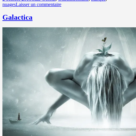
le
sur
clés
nuages
Laisser un commentaire
Fuite…
Galactica