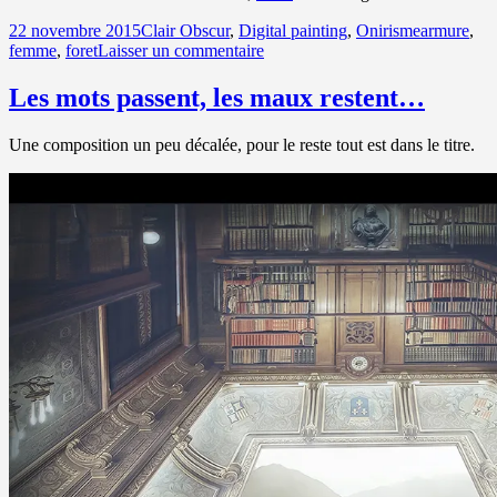
Publié
Catégories
Mots-
22 novembre 2015
Clair Obscur
,
Digital painting
,
Onirisme
armure
,
le
sur
clés
femme
,
foret
Laisser un commentaire
« Le
souffle
Les mots passent, les maux restent…
d’une
brise… »
Une composition un peu décalée, pour le reste tout est dans le titre.