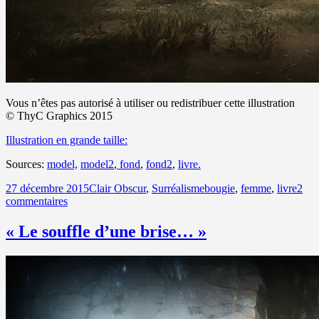
Vous n’êtes pas autorisé à utiliser ou redistribuer cette illustration
©
ThyC Graphics 2015
Illustration en grande taille:
Sources:
model,
model2
,
fond
,
fond2
,
livre.
Publié
Catégories
Mots-
27 décembre 2015
Clair Obscur
,
Surréalisme
bougie
,
femme
,
livre
2
le
sur
clés
commentaires
Tranche
de
« Le souffle d’une brise… »
livre…