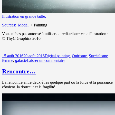
Illustration en grande taille:
Sources:
Model,
+ Painting
Vous n’êtes pas autorisé à utiliser ou redistribuer cette illustration :
©
ThyC Graphics 2016
Publié
Catégories
Mot
15 août 2016
20 août 2016
Digital painting
,
Onirisme
,
Surréalisme
le
sur
clés
femme
,
galaxie
Laisser un commentaire
Galactica
Rencontre…
La rencontre entre deux êtres quelque part ou la force et la puissance
côtoient la douceur et la fragilité…