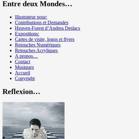
Entre deux Mondes…
Illustrateur pour:
Contributions et Demandes
Heaven-Forest d’Andrea Deslacs
Expositions:
Cartes de visite, logos et flyers
Retouches Numériques
Retouches Acryliques
A propos…
Contact
Musiques
Accueil
Copyright
Reflexion…