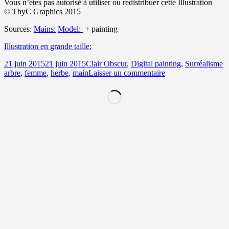
Vous n’êtes pas autorisé à utiliser ou redistribuer cette Illustration
© ThyC Graphics 2015
Sources:
Mains:
Model:
+ painting
Illustration en grande taille:
Publié
Catégories
M
21 juin 2015
21 juin 2015
Clair Obscur
,
Digital painting
,
Surréalisme
le
sur
cl
arbre
,
femme
,
herbe
,
main
Laisser un commentaire
Tolérance
Chargement
d’une
nouvelle
page