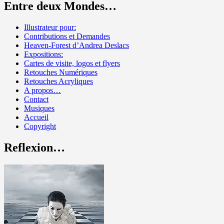
Entre deux Mondes…
Illustrateur pour:
Contributions et Demandes
Heaven-Forest d’Andrea Deslacs
Expositions:
Cartes de visite, logos et flyers
Retouches Numériques
Retouches Acryliques
A propos…
Contact
Musiques
Accueil
Copyright
Reflexion…