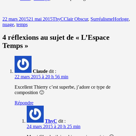
Publié
Auteur
Catégories
Mots-
22 mars 2015
21 mai 2015
ThyC
Clair Obscur
,
Surréalisme
Horloge
,
le
clés
nuage
,
temps
4 réflexions au sujet de « L’Espace
Temps »
Claude
dit :
22 mars 2015 à 20 h 56 min
Excellent Thierry c’est superbe, j’adore ce type de
composition 🙂
Répondre
ThyC
dit :
24 mars 2015 à 20 h 25 min