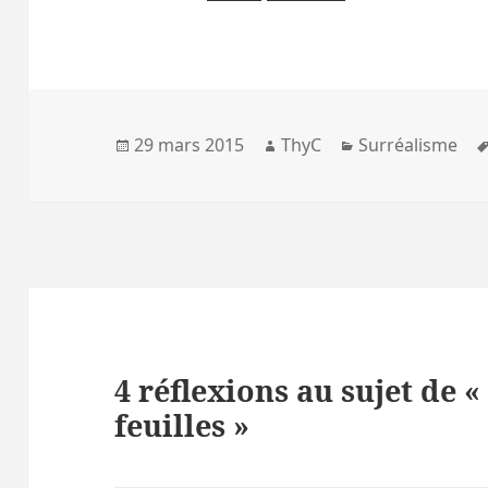
Publié
Auteur
Catégories
29 mars 2015
ThyC
Surréalisme
le
4 réflexions au sujet de 
feuilles »