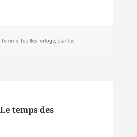
Mots-
femme
,
feuilles
,
orloge
,
plantes
clés
« Le temps des