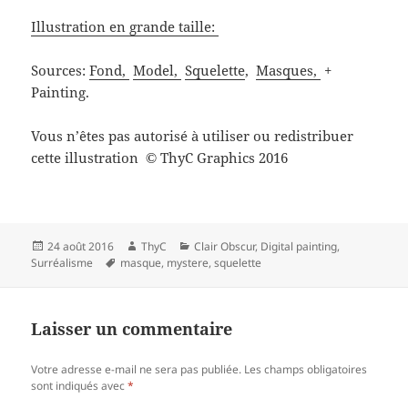
Illustration en grande taille:
Sources:
Fond,
Model,
Squelette
,
Masques,
+
Painting.
Vous n’êtes pas autorisé à utiliser ou redistribuer
cette illustration
ThyC Graphics 2016
©
Publié
Auteur
Catégories
24 août 2016
ThyC
Clair Obscur
,
Digital painting
,
le
Mots-
Surréalisme
masque
,
mystere
,
squelette
clés
Laisser un commentaire
Votre adresse e-mail ne sera pas publiée.
Les champs obligatoires
sont indiqués avec
*