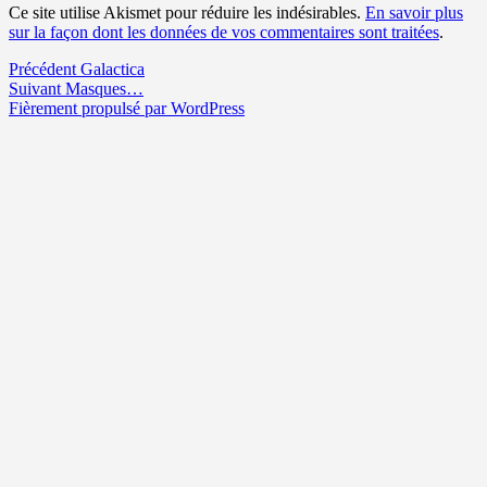
Ce site utilise Akismet pour réduire les indésirables.
En savoir plus
sur la façon dont les données de vos commentaires sont traitées
.
Navigation
Article
Précédent
Galactica
Article
précédent :
Suivant
Masques…
de
suivant :
Fièrement propulsé par WordPress
l’article