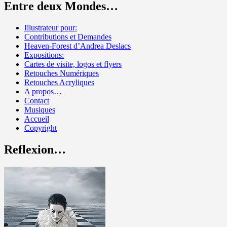
Entre deux Mondes…
Illustrateur pour:
Contributions et Demandes
Heaven-Forest d’Andrea Deslacs
Expositions:
Cartes de visite, logos et flyers
Retouches Numériques
Retouches Acryliques
A propos…
Contact
Musiques
Accueil
Copyright
Reflexion…