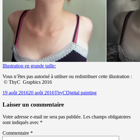
Illustration en grande taille:
Vous n’êtes pas autorisé à utiliser ou redistribuer cette illustration :
©
ThyC Graphics 2016
Publié
Auteur
Catégories
19 août 2016
20 août 2016
ThyC
Digital painting
le
Laisser un commentaire
Votre adresse e-mail ne sera pas publiée.
Les champs obligatoires
sont indiqués avec
*
Commentaire
*