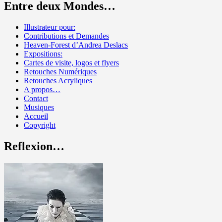
Entre deux Mondes…
Illustrateur pour:
Contributions et Demandes
Heaven-Forest d’Andrea Deslacs
Expositions:
Cartes de visite, logos et flyers
Retouches Numériques
Retouches Acryliques
A propos…
Contact
Musiques
Accueil
Copyright
Reflexion…